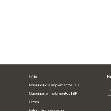
Início
Ne
Maquinaria e implementos l PY
Máquinas e Implementos l BR
Filtros
Futura Agromarketing