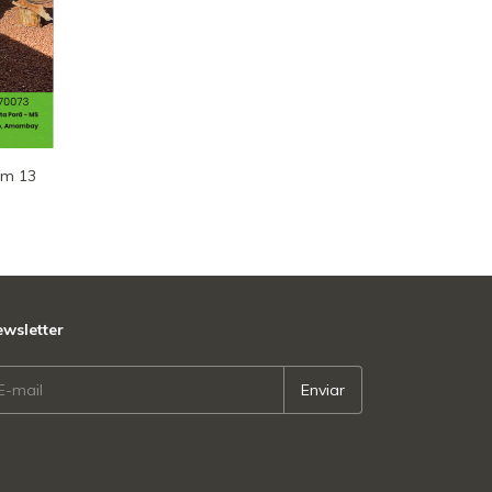
om 13
wsletter